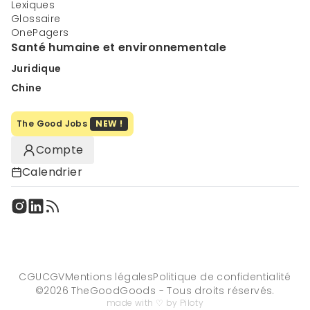
Lexiques
Glossaire
OnePagers
Santé humaine et environnementale
Juridique
Chine
The Good Jobs
NEW !
Compte
Calendrier
CGU
CGV
Mentions légales
Politique de confidentialité
©
2026
TheGoodGoods - Tous droits réservés.
made with ♡ by Piloty