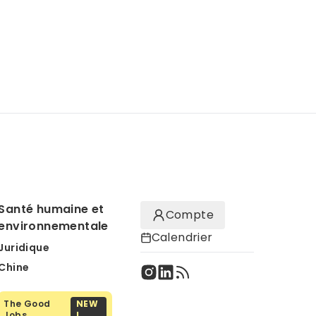
Santé humaine et
Compte
environnementale
Calendrier
Juridique
Chine
The Good
NEW
Jobs
!