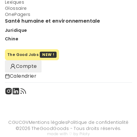
Lexiques
Glossaire
OnePagers
Santé humaine et environnementale
Juridique
Chine
The Good Jobs
NEW !
Compte
Calendrier
CGU
CGV
Mentions légales
Politique de confidentialité
©
2026
TheGoodGoods - Tous droits réservés.
made with ♡ by Piloty