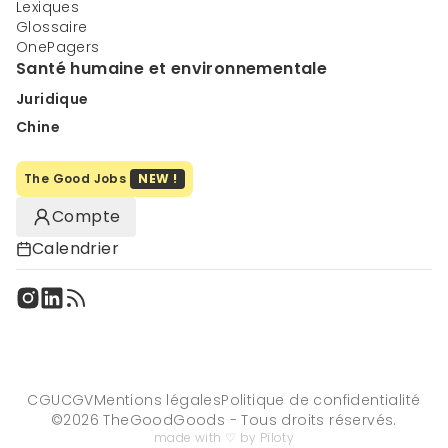
Lexiques
Glossaire
OnePagers
Santé humaine et environnementale
Juridique
Chine
The Good Jobs
NEW !
Compte
Calendrier
CGU
CGV
Mentions légales
Politique de confidentialité
©
2026
TheGoodGoods - Tous droits réservés.
made with ♡ by Piloty