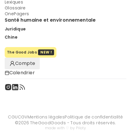
Lexiques
Glossaire
OnePagers
Santé humaine et environnementale
Juridique
Chine
The Good Jobs
NEW !
Compte
Calendrier
CGU
CGV
Mentions légales
Politique de confidentialité
©
2026
TheGoodGoods - Tous droits réservés.
made with ♡ by Piloty