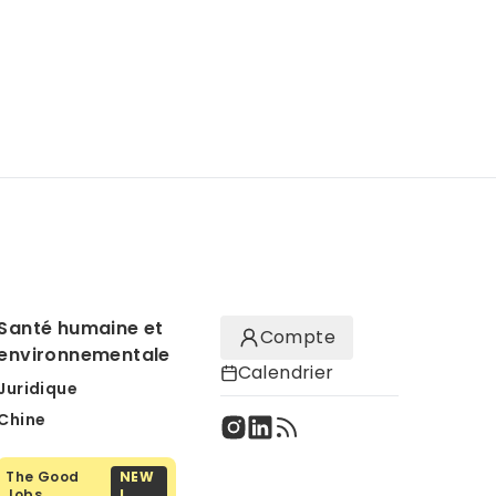
Santé humaine et
Compte
environnementale
Calendrier
Juridique
Chine
The Good
NEW
Jobs
!