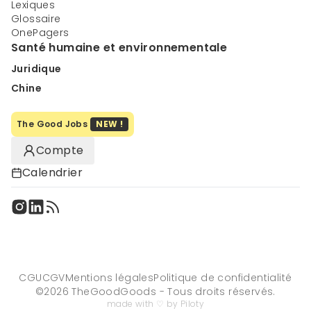
Lexiques
Glossaire
OnePagers
Santé humaine et environnementale
Juridique
Chine
The Good Jobs
NEW !
Compte
Calendrier
CGU
CGV
Mentions légales
Politique de confidentialité
©
2026
TheGoodGoods - Tous droits réservés.
made with ♡ by Piloty