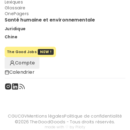
Lexiques
Glossaire
OnePagers
Santé humaine et environnementale
Juridique
Chine
The Good Jobs
NEW !
Compte
Calendrier
CGU
CGV
Mentions légales
Politique de confidentialité
©
2026
TheGoodGoods - Tous droits réservés.
made with ♡ by Piloty