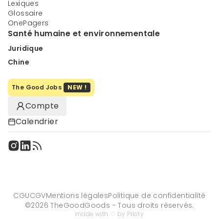
Lexiques
Glossaire
OnePagers
Santé humaine et environnementale
Juridique
Chine
The Good Jobs
NEW !
Compte
Calendrier
CGU
CGV
Mentions légales
Politique de confidentialité
©
2026
TheGoodGoods - Tous droits réservés.
made with ♡ by Piloty