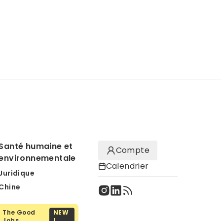
Santé humaine et
Compte
environnementale
Calendrier
Juridique
Chine
The Good
NEW
Jobs
!