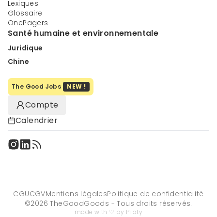
Lexiques
Glossaire
OnePagers
Santé humaine et environnementale
Juridique
Chine
The Good Jobs
NEW !
Compte
Calendrier
CGU
CGV
Mentions légales
Politique de confidentialité
©
2026
TheGoodGoods - Tous droits réservés.
made with ♡ by Piloty