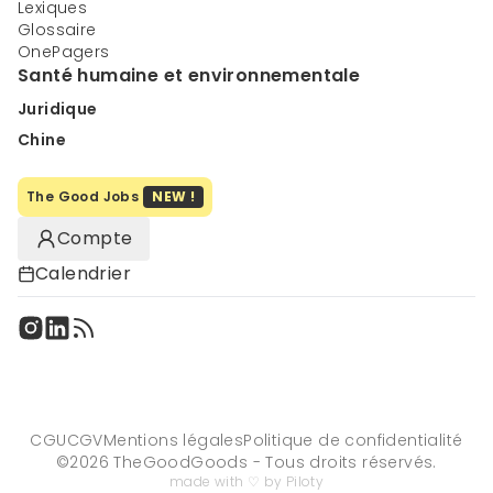
Lexiques
Glossaire
OnePagers
Santé humaine et environnementale
Juridique
Chine
The Good Jobs
NEW !
Compte
Calendrier
CGU
CGV
Mentions légales
Politique de confidentialité
©
2026
TheGoodGoods - Tous droits réservés.
made with ♡ by Piloty