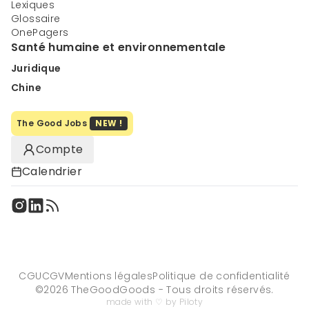
Lexiques
Glossaire
OnePagers
Santé humaine et environnementale
Juridique
Chine
The Good Jobs
NEW !
Compte
Calendrier
CGU
CGV
Mentions légales
Politique de confidentialité
©
2026
TheGoodGoods - Tous droits réservés.
made with ♡ by Piloty