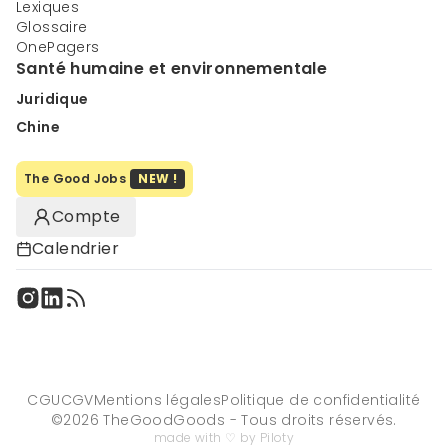
Lexiques
Glossaire
OnePagers
Santé humaine et environnementale
Juridique
Chine
The Good Jobs
NEW !
Compte
Calendrier
CGU
CGV
Mentions légales
Politique de confidentialité
©
2026
TheGoodGoods - Tous droits réservés.
made with ♡ by Piloty