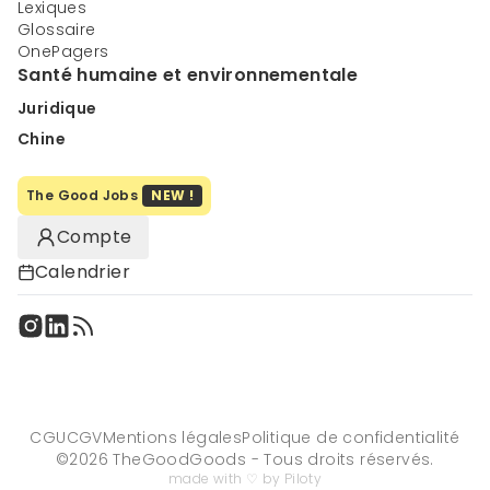
Lexiques
Glossaire
OnePagers
Santé humaine et environnementale
Juridique
Chine
The Good Jobs
NEW !
Compte
Calendrier
CGU
CGV
Mentions légales
Politique de confidentialité
©
2026
TheGoodGoods - Tous droits réservés.
made with ♡ by Piloty