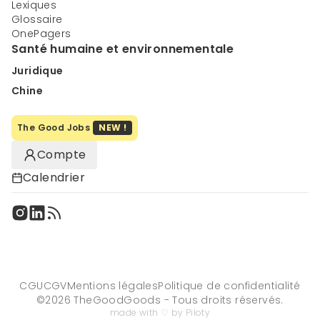
Lexiques
Glossaire
OnePagers
Santé humaine et environnementale
Juridique
Chine
The Good Jobs
NEW !
Compte
Calendrier
CGU
CGV
Mentions légales
Politique de confidentialité
©
2026
TheGoodGoods - Tous droits réservés.
made with ♡ by Piloty