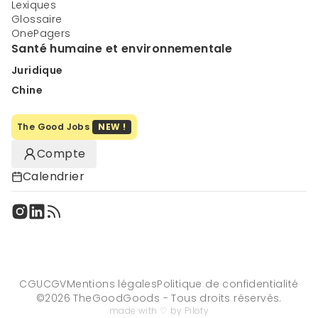
Lexiques
Glossaire
OnePagers
Santé humaine et environnementale
Juridique
Chine
The Good Jobs
NEW !
Compte
Calendrier
CGU
CGV
Mentions légales
Politique de confidentialité
©
2026
TheGoodGoods - Tous droits réservés.
made with ♡ by Piloty