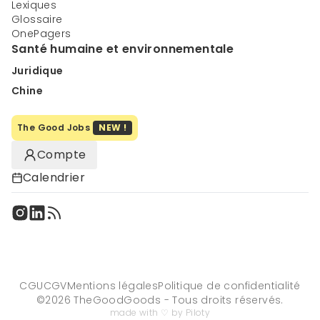
Lexiques
Glossaire
OnePagers
Santé humaine et environnementale
Juridique
Chine
The Good Jobs
NEW !
Compte
Calendrier
CGU
CGV
Mentions légales
Politique de confidentialité
©
2026
TheGoodGoods - Tous droits réservés.
made with ♡ by Piloty