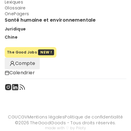
Lexiques
Glossaire
OnePagers
Santé humaine et environnementale
Juridique
Chine
The Good Jobs
NEW !
Compte
Calendrier
CGU
CGV
Mentions légales
Politique de confidentialité
©
2026
TheGoodGoods - Tous droits réservés.
made with ♡ by Piloty