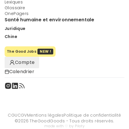
Lexiques
Glossaire
OnePagers
Santé humaine et environnementale
Juridique
Chine
The Good Jobs
NEW !
Compte
Calendrier
CGU
CGV
Mentions légales
Politique de confidentialité
©
2026
TheGoodGoods - Tous droits réservés.
made with ♡ by Piloty