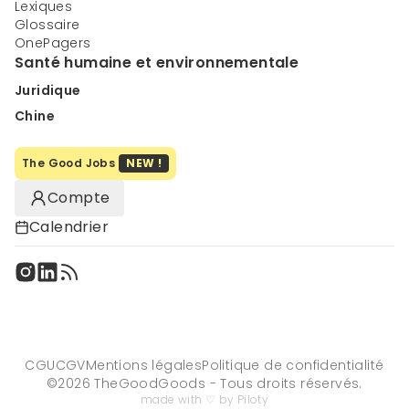
Lexiques
Glossaire
OnePagers
Santé humaine et environnementale
Juridique
Chine
The Good Jobs
NEW !
Compte
Calendrier
CGU
CGV
Mentions légales
Politique de confidentialité
©
2026
TheGoodGoods - Tous droits réservés.
made with ♡ by Piloty