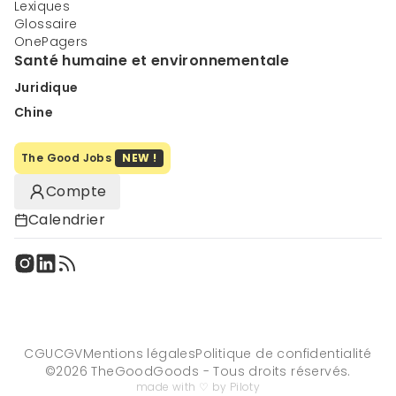
Lexiques
Glossaire
OnePagers
Santé humaine et environnementale
Juridique
Chine
The Good Jobs
NEW !
Compte
Calendrier
CGU
CGV
Mentions légales
Politique de confidentialité
©
2026
TheGoodGoods - Tous droits réservés.
made with ♡ by Piloty