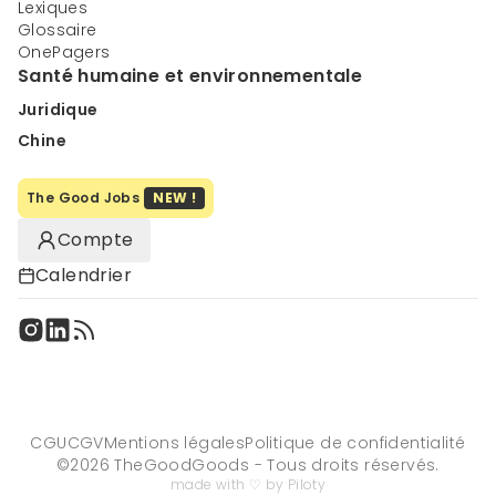
Lexiques
Glossaire
OnePagers
Santé humaine et environnementale
Juridique
Chine
The Good Jobs
NEW !
Compte
Calendrier
CGU
CGV
Mentions légales
Politique de confidentialité
©
2026
TheGoodGoods - Tous droits réservés.
made with ♡ by Piloty