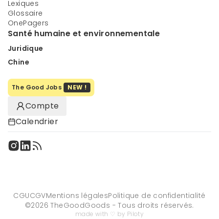
Lexiques
Glossaire
OnePagers
Santé humaine et environnementale
Juridique
Chine
The Good Jobs
NEW !
Compte
Calendrier
CGU
CGV
Mentions légales
Politique de confidentialité
©
2026
TheGoodGoods - Tous droits réservés.
made with ♡ by Piloty