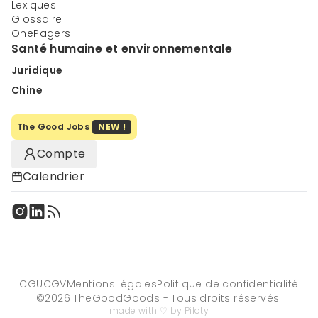
Lexiques
Glossaire
OnePagers
Santé humaine et environnementale
Juridique
Chine
The Good Jobs
NEW !
Compte
Calendrier
CGU
CGV
Mentions légales
Politique de confidentialité
©
2026
TheGoodGoods - Tous droits réservés.
made with ♡ by Piloty