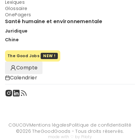
Lexiques
Glossaire
OnePagers
Santé humaine et environnementale
Juridique
Chine
The Good Jobs
NEW !
Compte
Calendrier
CGU
CGV
Mentions légales
Politique de confidentialité
©
2026
TheGoodGoods - Tous droits réservés.
made with ♡ by Piloty