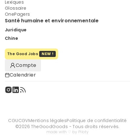
Lexiques
Glossaire
OnePagers
Santé humaine et environnementale
Juridique
Chine
The Good Jobs
NEW !
Compte
Calendrier
CGU
CGV
Mentions légales
Politique de confidentialité
©
2026
TheGoodGoods - Tous droits réservés.
made with ♡ by Piloty