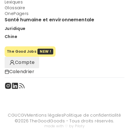
Lexiques
Glossaire
OnePagers
Santé humaine et environnementale
Juridique
Chine
The Good Jobs
NEW !
Compte
Calendrier
CGU
CGV
Mentions légales
Politique de confidentialité
©
2026
TheGoodGoods - Tous droits réservés.
made with ♡ by Piloty