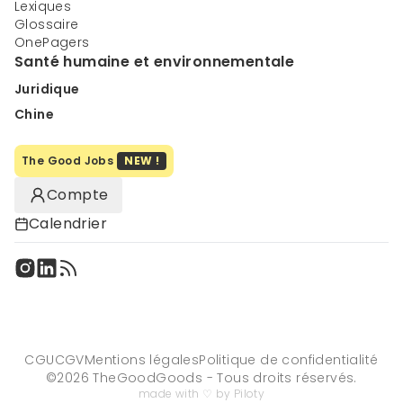
Lexiques
Glossaire
OnePagers
Santé humaine et environnementale
Juridique
Chine
The Good Jobs
NEW !
Compte
Calendrier
CGU
CGV
Mentions légales
Politique de confidentialité
©
2026
TheGoodGoods - Tous droits réservés.
made with ♡ by Piloty