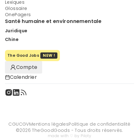
Lexiques
Glossaire
OnePagers
Santé humaine et environnementale
Juridique
Chine
The Good Jobs
NEW !
Compte
Calendrier
CGU
CGV
Mentions légales
Politique de confidentialité
©
2026
TheGoodGoods - Tous droits réservés.
made with ♡ by Piloty