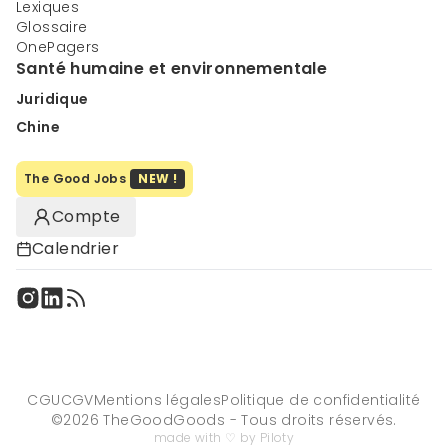
Lexiques
Glossaire
OnePagers
Santé humaine et environnementale
Juridique
Chine
The Good Jobs
NEW !
Compte
Calendrier
CGU
CGV
Mentions légales
Politique de confidentialité
©
2026
TheGoodGoods - Tous droits réservés.
made with ♡ by Piloty