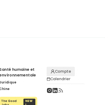
Santé humaine et
Compte
environnementale
Calendrier
Juridique
Chine
The Good
NEW
Jobs
!