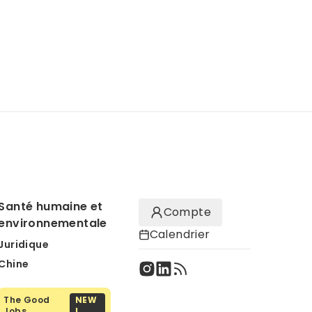
Santé humaine et
Compte
environnementale
Calendrier
Juridique
Chine
The Good
NEW
Jobs
!