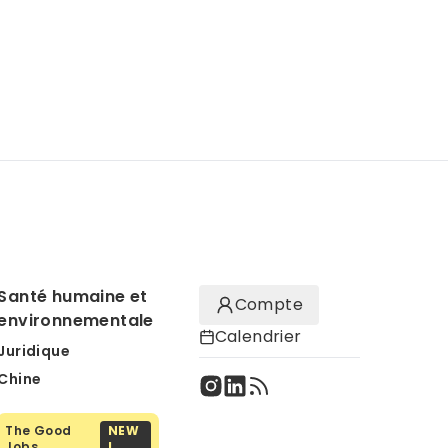
Santé humaine et
Compte
environnementale
Calendrier
Juridique
Chine
The Good
NEW
Jobs
!