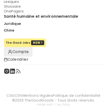
Lexiques
Glossaire
OnePagers
Santé humaine et environnementale
Juridique
Chine
The Good Jobs
NEW !
Compte
Calendrier
CGU
CGV
Mentions légales
Politique de confidentialité
©
2026
TheGoodGoods - Tous droits réservés.
made with ♡ by Piloty