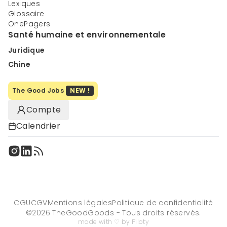
Lexiques
Glossaire
OnePagers
Santé humaine et environnementale
Juridique
Chine
The Good Jobs
NEW !
Compte
Calendrier
CGU
CGV
Mentions légales
Politique de confidentialité
©
2026
TheGoodGoods - Tous droits réservés.
made with ♡ by Piloty