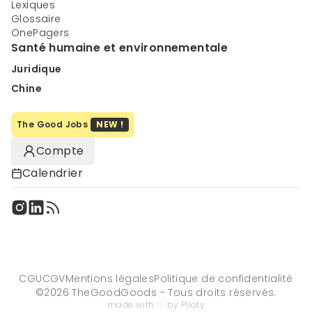
Lexiques
Glossaire
OnePagers
Santé humaine et environnementale
Juridique
Chine
The Good Jobs
NEW !
Compte
Calendrier
CGU
CGV
Mentions légales
Politique de confidentialité
©
2026
TheGoodGoods - Tous droits réservés.
made with ♡ by Piloty