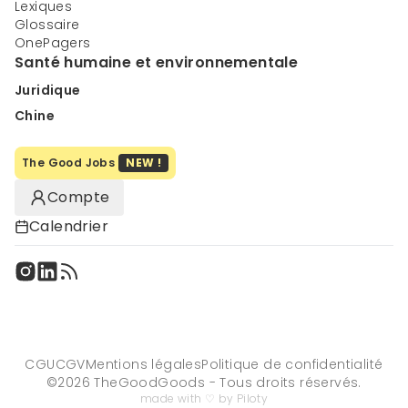
Lexiques
Glossaire
OnePagers
Santé humaine et environnementale
Juridique
Chine
The Good Jobs
NEW !
Compte
Calendrier
CGU
CGV
Mentions légales
Politique de confidentialité
©
2026
TheGoodGoods - Tous droits réservés.
made with ♡ by Piloty