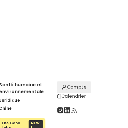
Santé humaine et
Compte
environnementale
Calendrier
Juridique
Chine
The Good
NEW
Jobs
!