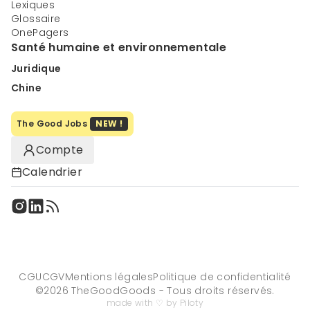
Lexiques
Glossaire
OnePagers
Santé humaine et environnementale
Juridique
Chine
The Good Jobs
NEW !
Compte
Calendrier
CGU
CGV
Mentions légales
Politique de confidentialité
©
2026
TheGoodGoods - Tous droits réservés.
made with ♡ by Piloty