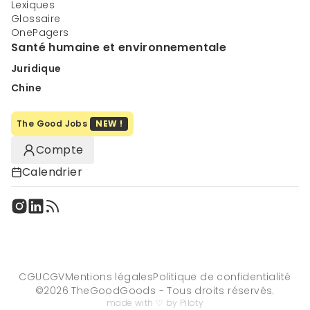
Lexiques
Glossaire
OnePagers
Santé humaine et environnementale
Juridique
Chine
The Good Jobs
NEW !
Compte
Calendrier
CGU
CGV
Mentions légales
Politique de confidentialité
©
2026
TheGoodGoods - Tous droits réservés.
made with ♡ by Piloty