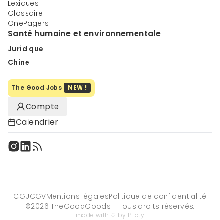
Lexiques
Glossaire
OnePagers
Santé humaine et environnementale
Juridique
Chine
The Good Jobs
NEW !
Compte
Calendrier
CGU
CGV
Mentions légales
Politique de confidentialité
©
2026
TheGoodGoods - Tous droits réservés.
made with ♡ by Piloty