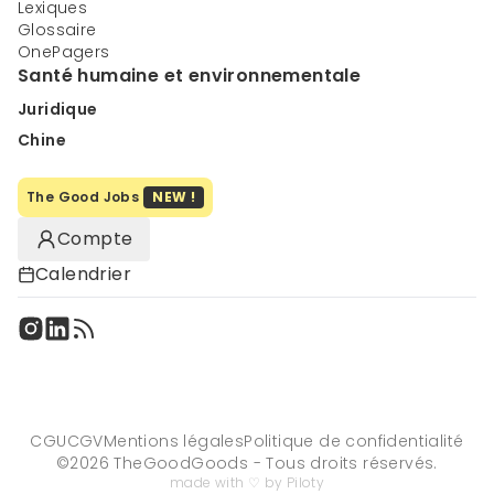
Lexiques
Glossaire
OnePagers
Santé humaine et environnementale
Juridique
Chine
The Good Jobs
NEW !
Compte
Calendrier
CGU
CGV
Mentions légales
Politique de confidentialité
©
2026
TheGoodGoods - Tous droits réservés.
made with ♡ by Piloty