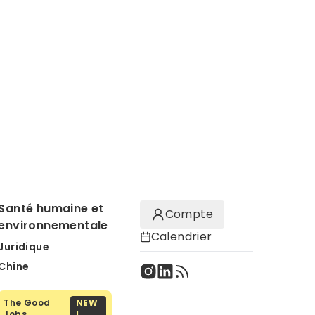
Santé humaine et
Compte
environnementale
Calendrier
Juridique
Chine
The Good
NEW
Jobs
!