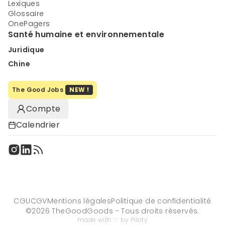
Lexiques
Glossaire
OnePagers
Santé humaine et environnementale
Juridique
Chine
The Good Jobs
NEW !
Compte
Calendrier
CGU
CGV
Mentions légales
Politique de confidentialité
©
2026
TheGoodGoods - Tous droits réservés.
made with ♡ by Piloty