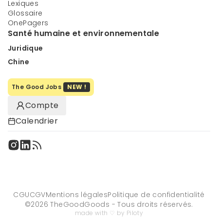
Lexiques
Glossaire
OnePagers
Santé humaine et environnementale
Juridique
Chine
The Good Jobs
NEW !
Compte
Calendrier
CGU
CGV
Mentions légales
Politique de confidentialité
©
2026
TheGoodGoods - Tous droits réservés.
made with ♡ by Piloty