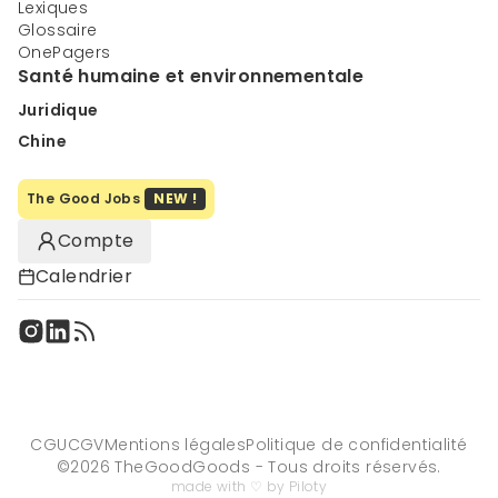
Lexiques
Glossaire
OnePagers
Santé humaine et environnementale
Juridique
Chine
The Good Jobs
NEW !
Compte
Calendrier
CGU
CGV
Mentions légales
Politique de confidentialité
©
2026
TheGoodGoods - Tous droits réservés.
made with ♡ by Piloty