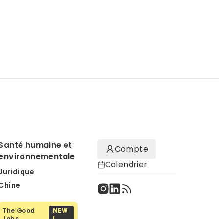
Santé humaine et
Compte
environnementale
Calendrier
Juridique
Chine
The Good
NEW
Jobs
!