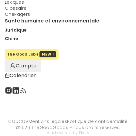
Lexiques
Glossaire
OnePagers
Santé humaine et environnementale
Juridique
Chine
The Good Jobs
NEW !
Compte
Calendrier
CGU
CGV
Mentions légales
Politique de confidentialité
©
2026
TheGoodGoods - Tous droits réservés.
made with ♡ by Piloty