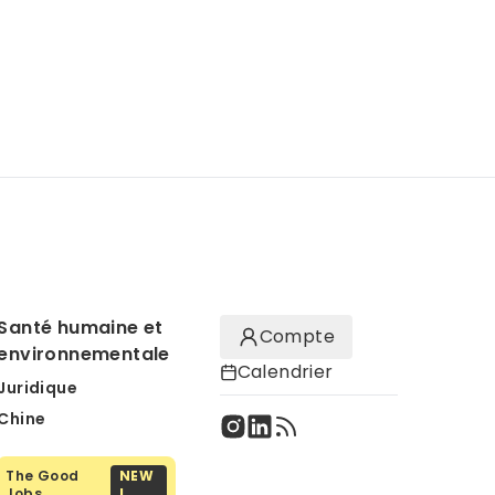
Santé humaine et
Compte
environnementale
Calendrier
Juridique
Chine
The Good
NEW
Jobs
!